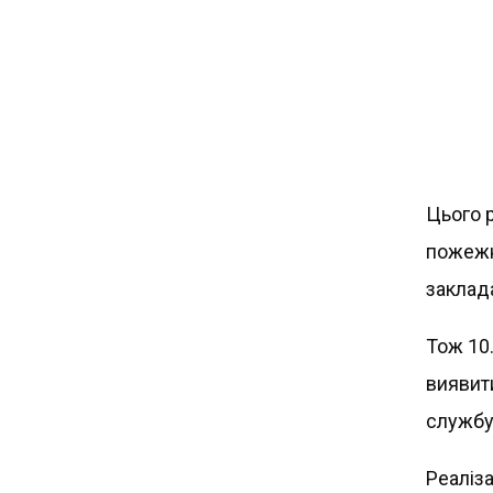
Цього 
пожежна
заклада
Тож 10
виявит
службу
Реаліз