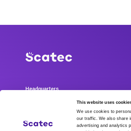
Headquarters
Askekroken 11,
This website uses cookie
0277 Oslo, Norway
We use cookies to personal
+47 48 08 55 00
our traffic. We also share 
www.scatec.com
advertising and analytics 