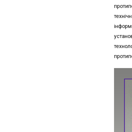
протип
техніч
інформ
устано
техноло
протип