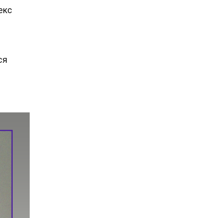
екс
ся