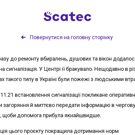
Повернутися на головну сторінку
разу до ремонту вбиралень, душових та вікон додало
 сигналізація. У Центрі її бракувало. Нещодавно в рі
х такого типу в Україні були пожежі з людськими втр
.11.21 встановлення сигналізації покликане оператив
и загоряння й миттєво передати інформацію в чергов
, щоби допомога прибула якнайшвидше.
ація цього проєкту покращила дотримання норм