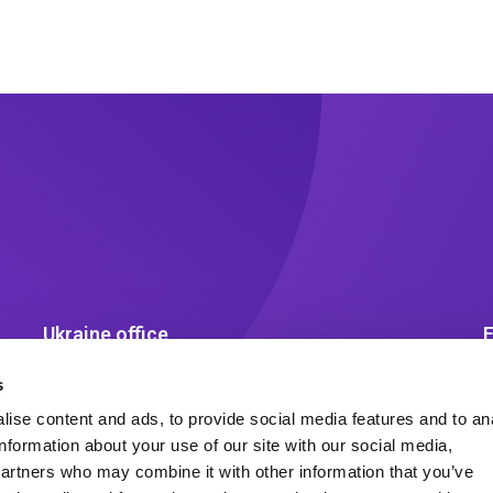
Ukraine office
вул. Богдана Хмельницького, 19-21,
L
s
оф. 20 (Шевченківський р-н),
ise content and ads, to provide social media features and to an
м. Київ, Україна 01054
information about your use of our site with our social media,
post.ukraine@scatec.com
partners who may combine it with other information that you’ve