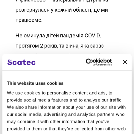
розгорнулася у кожній області, де ми
працюємо.
Не оминула дітей пандемія COVID,
протягом 2 років, та війна, яка зараз
триває. Їхнє психологічне здоров’я та
навчальні успіхи зазнали сильної шкоди.
Ці рани гоїтимуться довго, тож наша
This website uses cookies
підтримка необхідна. Scatec
We use cookies to personalise content and ads, to
різносторонньо підходила до запитів
provide social media features and to analyse our traffic.
громади. Ми обігріли Будинок культури,
We also share information about your use of our site with
our social media, advertising and analytics partners who
придбали туристичне спорядження та
may combine it with other information that you’ve
підтримали дітей з цукровим діабетом у
provided to them or that they’ve collected from other web