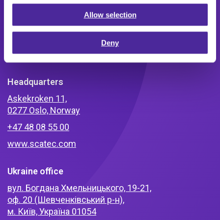
Allow selection
Deny
Headquarters
Askekroken 11,
0277 Oslo, Norway
+47 48 08 55 00
www.scatec.com
Ukraine office
вул. Богдана Хмельницького, 19-21,
оф. 20 (Шевченківський р-н),
м. Київ, Україна 01054