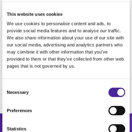
крові. Цей запас приладів протягом пів
This website uses cookies
року буде спрощувати їхнє життя та
We use cookies to personalise content and ads, to
робити його безболісним. Адже робочою
provide social media features and to analyse our traffic.
альтернативою – є періодичне
We also share information about your use of our site with
проколювання пальців, від якого діти
our social media, advertising and analytics partners who
may combine it with other information that you’ve
зможуть відмовитися. Непомітний під
provided to them or that they’ve collected from other web
одягом глюкометр буде допомагати їм
pages that is not governed by us.
слідкувати за станом свого здоров’я у
будь-якому місці та за будь-яких умов.
Consent
Necessary
Selection
Preferences
Statistics