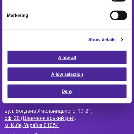
Marketing
Show details
Headquarters
Askekroken 11,
Allow all
0277 Oslo, Norway
+47 48 08 55 00
Allow selection
www.scatec.com
Deny
Ukraine office
вул. Богдана Хмельницького, 19-21,
оф. 20 (Шевченківський р-н),
м. Київ, Україна 01054